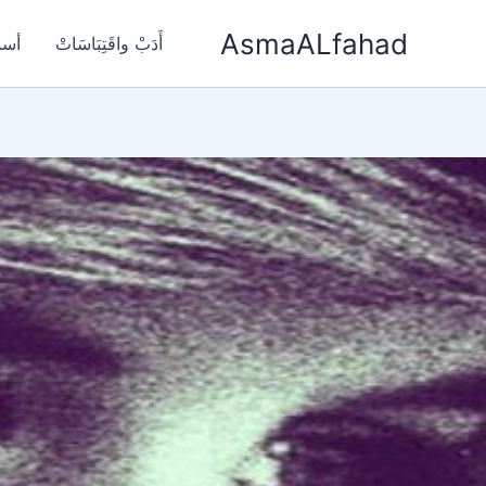
خطي
AsmaALfahad
لى
أَدَبْ واقَتِبَاسَاتْ
أسم
لمحتوى