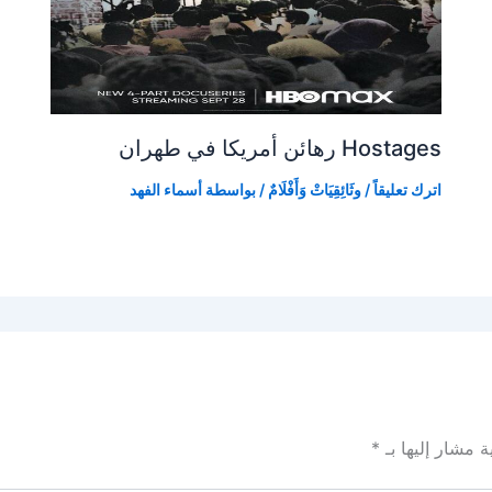
Hostages رهائن أمريكا في طهران
اترك تعليقاً
/
وثَائِقِيَاتْ وَأَفْلَامٌ
/ بواسطة
أسماء الفهد
ة مشار إليها بـ
*