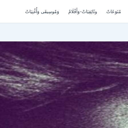
مُنَوَعَاتْ
وثَائِقِيَاتْ-وَأَفْلَامٌ
وَمُوسِيقَى وَأُغْنِيَاتٌ