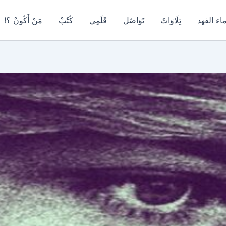
اء الفهد
تِلَاوَاتٌ
تَوَاصُل
قَلَمِي
كُتُبْ
مَنْ أَكُونْ ؟!