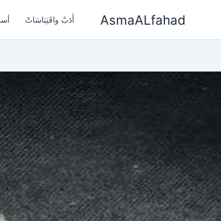
خطي
AsmaALfahad
لى
أَدَبْ واقَتِبَاسَاتْ
أسم
لمحتوى