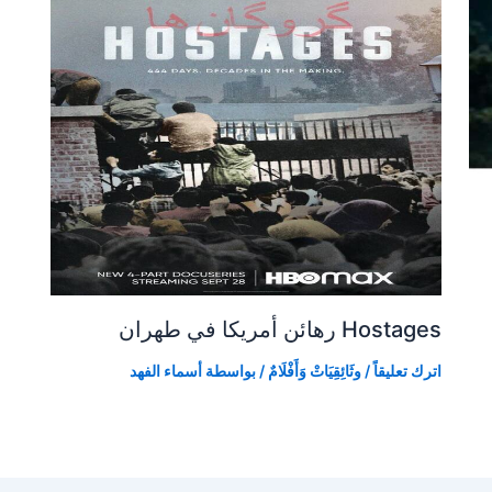
Hostages رهائن أمريكا في طهران
اترك تعليقاً
/
وثَائِقِيَاتْ وَأَفْلَامٌ
/ بواسطة
أسماء الفهد