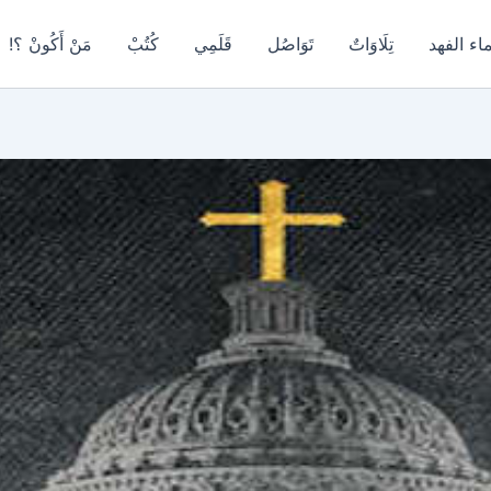
اء الفهد
تِلَاوَاتٌ
تَوَاصُل
قَلَمِي
كُتُبْ
مَنْ أَكُونْ ؟!