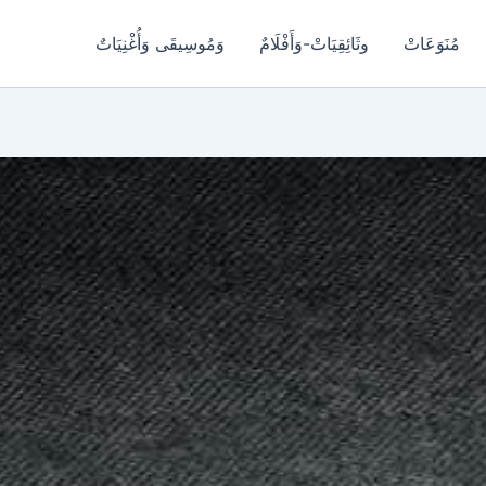
مُنَوَعَاتْ
وثَائِقِيَاتْ-وَأَفْلَامٌ
وَمُوسِيقَى وَأُغْنِيَاتٌ