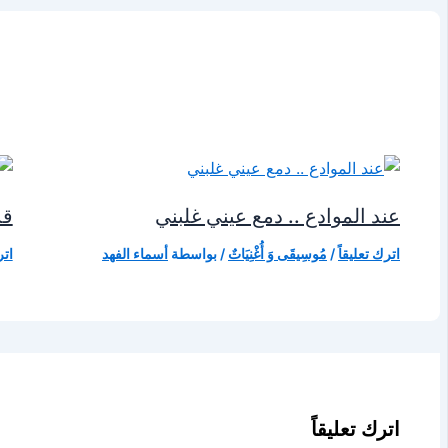
عند الموادع .. دمع عيني غلبني
قد
اترك تعليقاً
/
مُوسِيقَى وَ أُغْنِيَاتٌ
/ بواسطة
أسماء الفهد
اتر
اترك تعليقاً