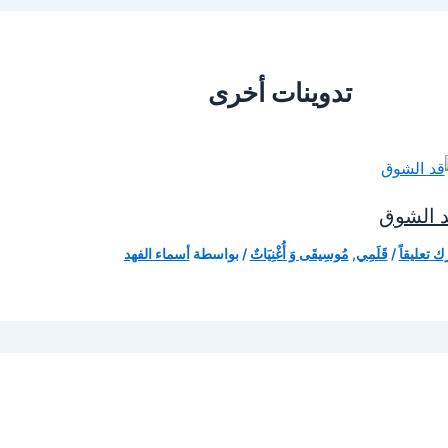
تدوينات أخرى
 الشوق
ك تعليقاً
/
قَلَمِي
,
مُوسِيقَى وَ أُغْنِيَاتٌ
/ بواسطة
أسماء الفهد