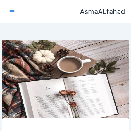
خطي
AsmaALfahad
لى
لمحتوى