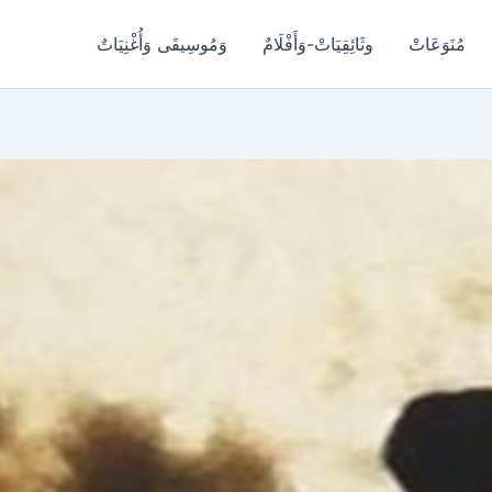
مُنَوَعَاتْ
وثَائِقِيَاتْ-وَأَفْلَامٌ
وَمُوسِيقَى وَأُغْنِيَاتٌ