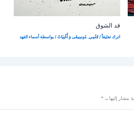
قد الشوق
اترك تعليقاً
/
قَلَمِي
,
مُوسِيقَى وَ أُغْنِيَاتٌ
/ بواسطة
أسماء الفهد
ة مشار إليها بـ
*