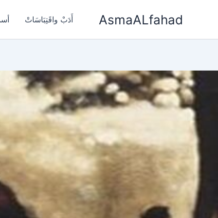
خطي
AsmaALfahad
لى
أَدَبْ واقَتِبَاسَاتْ
أسم
لمحتوى