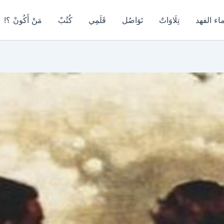
اء الفهد
تِلَاوَاتٌ
تَوَاصُل
قَلَمِي
كُتُبْ
مَنْ أَكُونْ ؟!