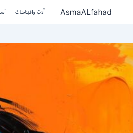
خطي
AsmaALfahad
لى
أَدَبْ واقَتِبَاسَاتْ
أسم
لمحتوى