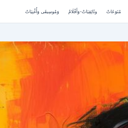
مُنَوَعَاتْ
وثَائِقِيَاتْ-وَأَفْلَامٌ
وَمُوسِيقَى وَأُغْنِيَاتٌ