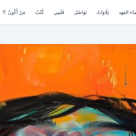
اء الفهد
تِلَاوَاتٌ
تَوَاصُل
قَلَمِي
كُتُبْ
مَنْ أَكُونْ ؟!