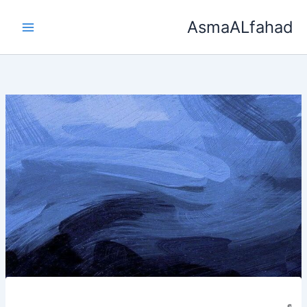
خطي
AsmaALfahad
لى
لمحتوى