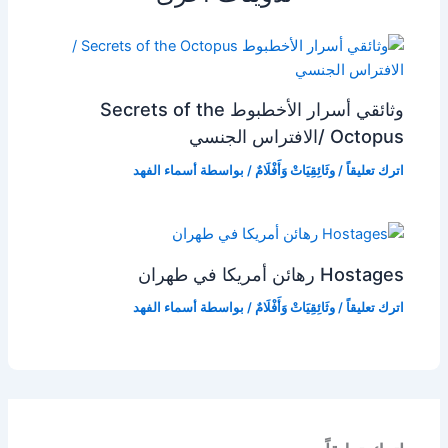
وثائقي أسرار الأخطبوط Secrets of the
Octopus /الافتراس الجنسي
اترك تعليقاً
/
وثَائِقِيَاتْ وَأَفْلَامٌ
/ بواسطة
أسماء الفهد
Hostages رهائن أمريكا في طهران
اترك تعليقاً
/
وثَائِقِيَاتْ وَأَفْلَامٌ
/ بواسطة
أسماء الفهد