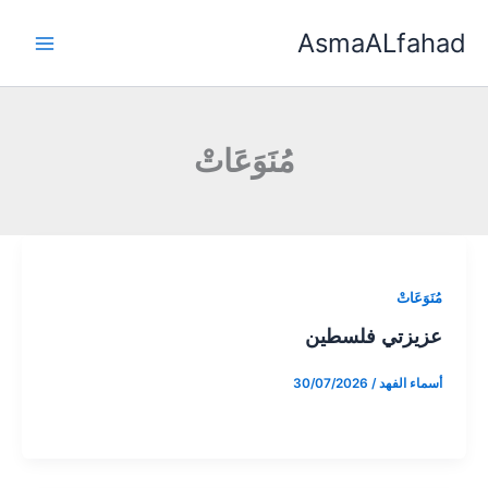
خطي
AsmaALfahad
لى
لمحتوى
مُنَوَعَاتْ
مُنَوَعَاتْ
عزيزتي فلسطين
أسماء الفهد
/
30/07/2026