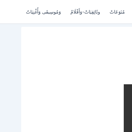
مُنَوَعَاتْ
وثَائِقِيَاتْ-وَأَفْلَامٌ
وَمُوسِيقَى وَأُغْنِيَاتٌ