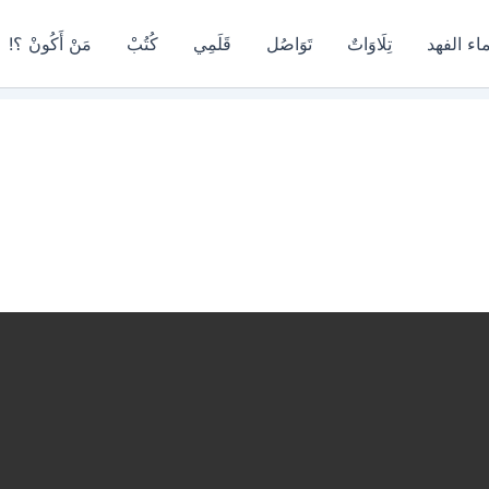
اء الفهد
تِلَاوَاتٌ
تَوَاصُل
قَلَمِي
كُتُبْ
مَنْ أَكُونْ ؟!