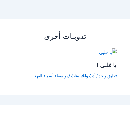
تدوينات أخرى
يا قلبي !
تعليق واحد
/
أَدَبْ واقَتِبَاسَاتْ
/ بواسطة
أسماء الفهد