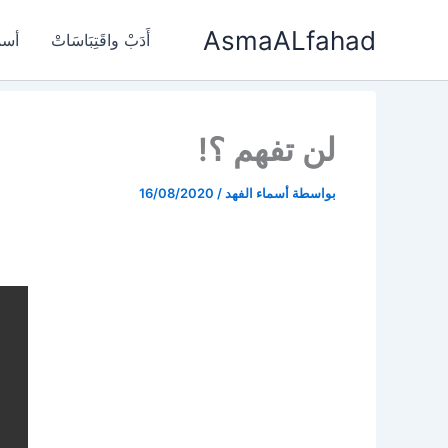
خطي
AsmaALfahad
لى
أَدَبْ واقَتِبَاسَاتْ
أسم
لمحتوى
لن تفهم ؟!
بواسطة
أسماء الفهد
/
16/08/2020