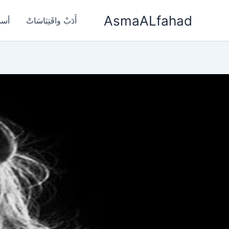
خطي
AsmaALfahad
لى
أَدَبْ واقَتِبَاسَاتْ
أسم
لمحتوى