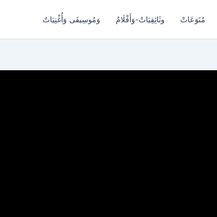
مُنَوَعَاتْ
وثَائِقِيَاتْ-وَأَفْلَامٌ
وَمُوسِيقَى وَأُغْنِيَاتٌ