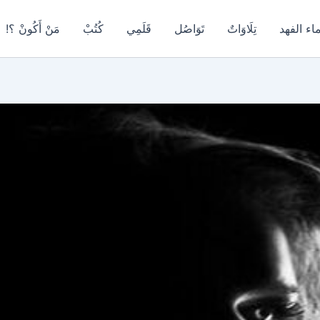
اء الفهد
تِلَاوَاتٌ
تَوَاصُل
قَلَمِي
كُتُبْ
مَنْ أَكُونْ ؟!