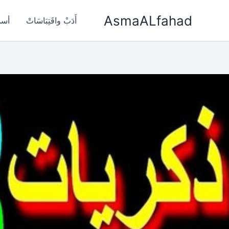
خطي
AsmaALfahad
لى
أَدَبْ واقَتِبَاسَاتْ
أسم
لمحتوى