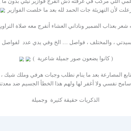
مي اللي مركب في غرفته دش أتفرج فوازير نيلي بدون م
زعلت لأن التهزيئة جات الحمد لله بعد ما خلصت الفوازير
 شعر بعذاب الضمير وناداني العشاء أتفرج معه صلاة التراوي
سيدتي ، والمختلف ، فواصل … الخ وفي يدي عدد لفواصل ب
( كانوا يضعون صور جميلة شاعرية )
بع المصارعة بعد ما ينام نطلب وجبات هرفي وملك شيك ، حقي
امح نفسي ولا أغفر لها ولهم هذا الخطأ الجسيم ضد معدتن
الذكريات حقيقة كثيرة وجميلة