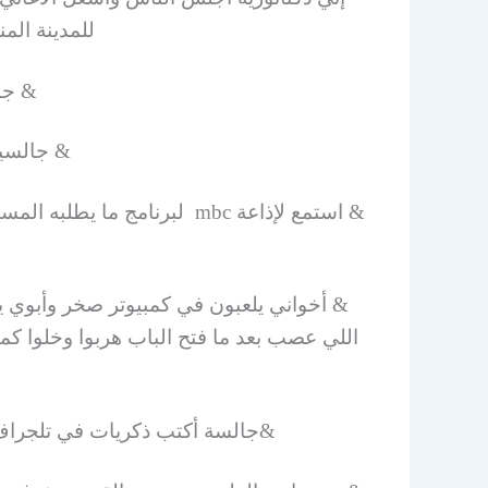
للمدينة الم
& جا
& جالسين
& استمع لإذاعة mbc لبرنامج ما يطلبه المستمعون تقديم أحمد الحامد وأميرة الفضل ، وسعود الدوسري رحمه الله، واحد يطلب أغنية كدا كدا يا تريلا
& أخواني يلعبون في كمبيوتر صخر وأبوي يد
اللي عصب بعد ما فتح الباب هربوا وخلوا 
&جالسة أكتب ذكريات في تلجراف 