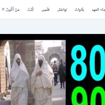
اء الفهد
تِلَاوَاتٌ
تَوَاصُل
قَلَمِي
كُتُبْ
مَنْ أَكُونْ ؟!