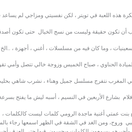
رة هذه اللعبة في تويتر ، لكن نفسيتي ومزاجي لم يساعد 
جب أن تكون حقيقة وليست من نسج الخيال حتى تكون أصدق
تسعينيات ، وما كان فيه من مسلسلات ، أغني ، أجهزة ، ..ال
ميادة الحناوي ، صباح الخميس وزوجة خالي تتصل وأمي تق
تي المغرب نتفرج مسلسل جميل وهناء ، نشرب شاهي بحلي
لام بشارع الأربعين في النسيم ، أسبه ليش ما يفتح بسرع
بنت عمتي أغنية ماجدة الرومي كلمات ليست كالكلمات ،
لبي وروح، ومن الغد في الشقة في الظهر اسمعها رجاء بال
ي وأجبرهم يسمعون الكلمات ويحسون فيها حتى العزف أجبر