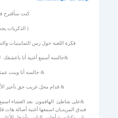
كنت سأقترح فك
( الذكريات ي
فكرة اللعبة حول زمن الثمانينيات وال
&جالسة أسمع أغنية أنا باعشقك ل
& جالسة أنا وبنت عم
& قدام محل غريب حق تأجير الأف
&على شاطئ الهافمون بعد العشاء اسمع 
فندق المريديان اسمعها أغنية أصالة هات ق
إني دكتاتورية أجلس الناس وأشغل الأغان