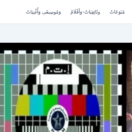
مُنَوَعَاتْ
وثَائِقِيَاتْ-وَأَفْلَامٌ
وَمُوسِيقَى وَأُغْنِيَاتٌ