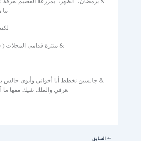
& برمضان، الظهر، بمزرعة القصيم بغرفة ع
ما 
لكنه
& منثرة قدامي المجلات ( 
& جالسين نخطط أنا أخواني وأبوي جالس يتا
هرفي والملك شيك معها ما أس
السابق