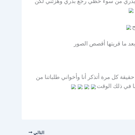
ا يدري من سوء حظي رجع بدري وهزئني لكن
ح
عد ما قريتها أقصص الصور
قة كل مرة أتذكر أنا وأخواني طلباتنا من
ا في ذلك الوقت
التالي