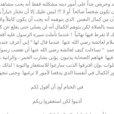
وحريص جداً على أمور دينه مشكلته فقط أنه يحب مشاهدة أف
ن تكون شخصاً صالحاً أو لا ؟! ليس عليك إلا أن تختار خياراً 
 من كمال النفس الذي يتوهمه أنه يجب أن يكون كاملاً ولا
فسه بالصلاة لكن يتوهم الكمال أنه لن يصلي حتى يقلع عن
 لا تفرط فيها نهائياً ! عندما تأملت سيرة الرسول عليه أف
م لعائشة رضي الله عنها عندما قال لها ” إني أعرف عندم
د ” تساءلت كيف لعائشة رضي الله عنها أن تغضب رسول الله
ها فهاهم الصحابة يذنبون يؤتى بشارب الخمر ، والزانية ،
لوات ،وإن اقترفوا الذنب سارعوا للاستغفار والتوبة ! لذلك ع
الكمال في أنفسنا الذي يدفعنا لأمور لا نرغبها وحتى ننجوا 
في الختام أود أن أقول لكم
أذنبوا لكن استغفروا ربكم