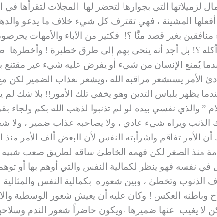
لمال لزميلاتها التي بجوارها لتحضر لها المجلات لتقرأها في
 عن أفعلها المشينة ، فهي تقترف كل شيء خلاف ما يدعو والده
 منافقين بغير قصد منَّا ؟! فكثير من الآباء والأمهات يحرص
أكله ؟! بل أجد أنه ينحى بهم إلى طرق خطيرة ! وأخطرها طر
عندما يُمنع الإنسان من شيء أو يفرض عليه شيء غير مقتنع 
ئ الأمر يستشعر مراقبة الله ،ويشعر بعذاب الضمير لكن مع 
ما يظهر بلباس التدين وهو يخفي تلك الأمور!! بلا شك لم يخل
م ” والذي نفسي بيده لو لم تذنبوا لذهب الله بكم ولجاء بق
ك الذنب ويراه شيء عادي ، ولا يصاحبه عذاب ضمير ، ولا شعو
أن الأمر تفاقم واشرأبته النفس لأن البعض ألف الأمر منذ ا
امة منذ الصغر لكن فهمه الخاطئ ساقه لطريق صعب شبيه بم
 في نفسه فهو ينظر لكمالية النفس والتي أوهم بها أو توهم
ف الذنوب وتخطئ ، وبين شعوره بكمالية النفس والمثالية 
 وباطنه العكس ! وكان عليه أن يعيش شعور الوسطية والا
 يغيب عنها ضميرها ،ويكون حاضراً شعور الندم وسلاحها الاست