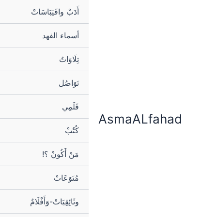
خطي
أَدَبْ واقَتِبَاسَاتْ
لى
لمحتوى
أسماء الفهد
تِلَاوَاتٌ
تَوَاصُل
قَلَمِي
AsmaALfahad
كُتُبْ
مَنْ أَكُونْ ؟!
مُنَوَعَاتْ
وثَائِقِيَاتْ-وَأَفْلَامٌ