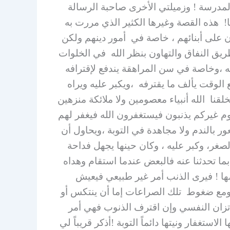
 المدرسة ! وزميلتي الأخرى صاحبة الرسالة
ا! هذه القصة وغيرها الكثير الذي مررت به
ون على أبنائهم ، خاصة في أمور دينهم ولكن
يق النفاق والتهاون بنظر الله في الخلوات
به ،وخاصة في سن المراهقة يندفع لإقترافه
الوقت يألف ما يقترفه ،ويكبر عليه ويراه
قنا الله أنبياء معصومين ولا ملائكة منزهين
وم غيركم يذنبون فيستغفرون الله فيغفر لهم
ر بالندم ولا مجاهدة في التوبة ،ويحاول أن
لصغر، وكبر عليه ، وكان حينها يجهل فداحة
ا تحدثنا عنه فالبعض عندما استقام وهداه
ها ! فيرى الذنب أمر غير طبيعي فيعيش
ومع ضغوط تلك الصراعات إما أن ينتكس أو
تزان النفسي وإن اقترف الذنوب فهي أمر
غفار ونيتها دائماً التوبة !أذكر قريباً لي