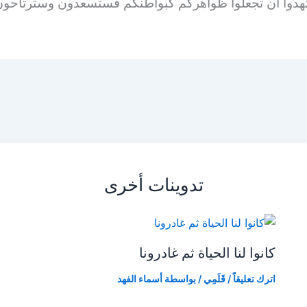
هدوا أن تجعلوا ظواهركم كبواطنكم فستسعدون وسترتاحون
تدوينات أخرى
كانوا لنا الحياة ثم غادرونا
اترك تعليقاً
/
قَلَمِي
/ بواسطة
أسماء الفهد