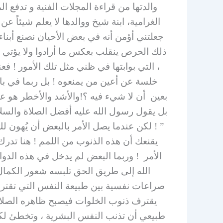
والدتها من قراءة المجلات الفنية و تدفع ا
الغرامية، ابنة شيخ ووالدها لا يعلم شيئاً
جعلتني أؤمن أنه في بعض الأحيان نصنع أبناء
ذلك الحرص ينقلب بعكس ما أرادوا ولا يؤتي 
، التي بوابتها في ظني مثل تلك الأمور ! ف
خلسة عن أعين من يمنعوه ! بل ربما في باد
بعين أن لا شيء فيه ؟!والأشد والأخطر هو عند
بل يقول رسول الله عليه أفضل الصلاة والسلا
” ! لكن عندما يصل الأمر بالبعض أن يُهون ل
يقنعك أن هذه الذنوب من اللمم ! هنا تدرك 
الأمر ! وربما البعض لم يدخل في هذه الدو
الله إلى طريق الحق تلبسه شعور الكمال
صراعات نفسية بين طبيعة النفس التي تقتر
يقترف ذنوب الخلوات فيصبح ظاهره الصلاح
طبيعي أن تذنب النفس البشرية ، وتخطئ لكن لا