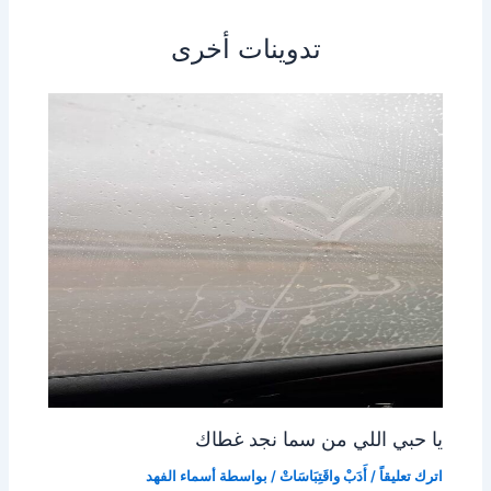
تدوينات أخرى
يا حبي اللي من سما نجد غطاك
اترك تعليقاً
/
أَدَبْ واقَتِبَاسَاتْ
/ بواسطة
أسماء الفهد