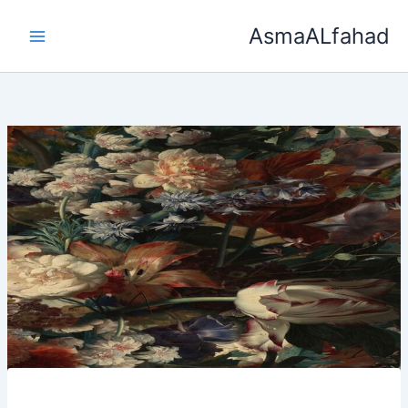
خطي
AsmaALfahad
لى
لمحتوى