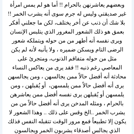
وبعضهم يعاشرنهن بالحرام !! أما هو لم يمس امرأة
غير صديقتي وليس له جرم سوى أنه يشرب الخمر !!
بلا شك أن ذنب عن أخر يختلف، لكن ما جعلني أفكر
بعمق هو ذلك الشعور المغرور الذي يتلبس الإنسان
ويرى نفسه أنه أطهر من من حوله ويتملكه شعور
الرضى التام ويسكن ضميره ، ولا يأنبه لأنه لم يكن
مثل من حوله متفاقم الذنوب، ومتجرئ على
المعاصي رغم ذنبه !! فقد يرى من يعاكس النساء
محادثة أنه أفضل حالاً ممن يجالسهن ، ومن يجالسهن
يرى أنه أفضل حالاً ممن يلمسهن، أو يُقبلهن ، ومن
يلمسهن أو يُقبلهن يرى نفسه أفضل ممن يعاشرهن
بالحرام ، ومثله المدخن يرى أنه أفضل حالاً من من
يشرب الخمر ..الخ وقس على ذلك .. وهذا الشعور لا
يكون إلا تطبيعاً فمع مرور الوقت تتقبله النفس فذلك
الذي يجالس أصدقاء يشربون الخمر ويجالسون