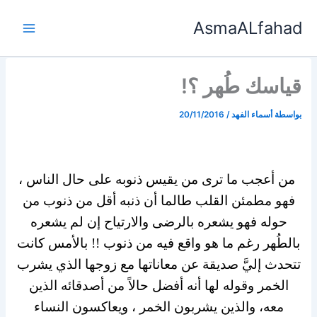
خطي
AsmaALfahad
لى
لمحتوى
قياسك طُهر ؟!
بواسطة
أسماء الفهد
/
20/11/2016
من أعجب ما ترى من يقيس ذنوبه على حال الناس ،
فهو مطمئن القلب طالما أن ذنبه أقل من ذنوب من
حوله فهو يشعره بالرضى والارتياح إن لم يشعره
بالطُهر رغم ما هو واقع فيه من ذنوب !! بالأمس كانت
تتحدث إليَّ صديقة عن معاناتها مع زوجها الذي يشرب
الخمر وقوله لها أنه أفضل حالاً من أصدقائه الذين
معه، والذين يشربون الخمر ، ويعاكسون النساء