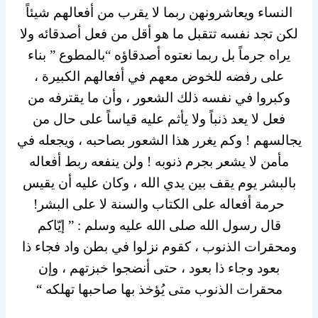
النساء ويعاشرونهن ربما لا يقرب من أفعالهم شيئاً
لكن تجد نفسه تتقبل ما هو أقل من فعل أصدقائه ولا
يراه جرماً بل ربما نعتوه أصدقاؤه “بالمطوع ” بناء
على رفضه للخوض معهم في أفعالهم الكبيرة ،
وكبروا في نفسه ذلك الشعور ، وأن ما يقترفه من
فعل لا يعد ذنباً ولا يأثم عليه قياساً على حال من
يجالسهم ! وكم يغرر هذا الشعور بصاحبه ، ويجعله في
مأمن لا يشعر بجرم ذنوبه ! ولن ينفعه ربط أفعاله
بالبشر يوم يقف بين يدي الله ، وكان عليه أن يقيس
حرمة أفعاله على الكتاب والسنة لا على البشر!
قال رسول الله صلى الله عليه وسلم : ” إيّاكم
ومحقرات الذنوب ، كقوم نزلوا في بطن واد فجاء ذا
بعود وجاء ذا بعود ، حتى أنضجوا خبزتهم ، وإن
محقرات الذنوب متى يُؤخذ بها صاحبها تهلكه “