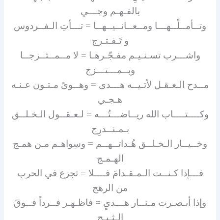
بالفـهـم وجـــي
وتــأمــلْــهـــا ومــعــانــيــهــا = تـــأتِ الـفــردوس
و تَـفـتـرج
واشـــرب تسـنـيـم مفـجّـرهـا = لا مــمــتــزجــا
وبــمـــتـــزج
مــدح الـعـقـل لأتـيــه هـــدى = وهــوىً مـتـون عـنـه
هـجـي
وكــــتــــاب الله ريــاضـــتُـــه = لـعـقــول الـخـلــق
بـمـنــدرِج
وخــيــار الـخـلــق هُـداتــهــم = وسِواهـم مـن همـج
الهـمـج
فـــإذا كـنــت الـمـقـدامَ فــــلا = تجزع في الحرب
من الرهج
وإذا أبـصـرت مـنــار هـــدىٍ = فاظـهـر فــرداً فــوقَ
الـثـبـج