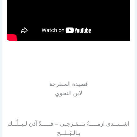
قصيدة المنفرجة
لابن النحوي
اشــتــدي ازمــــةُ تـنـفـرجـي = قـــــدّ آذن لـيــلُــك
بـالـبَــلــج