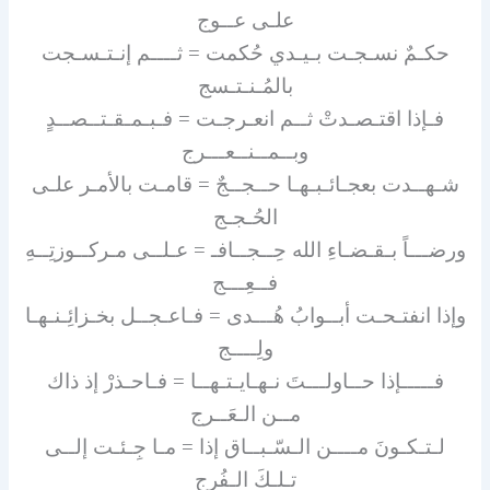
علـى عــوج
حكـمٌ نسـجـت بـيـدي حُكمت = ثــــم إنـتـسـجت
بالمُـنـتـسج
فـإذا اقتـصـدتْ ثــم انعـرجـت = فـبـمـقـتــصــدٍ
وبــمــنــعـــرج
شـهــدت بعجـائـبـهـا حــجــجٌ = قامـت بالأمـر علـى
الحُـجـج
ورضـــاً بـقـضـاءِ الله حِــجــافـ = عـلــى مـركــوزتِــهِ
فــعِـــج
وإذا انفتـحـت أبــوابُ هُـــدى = فـاعـجــل بخـزائِـنـهـا
ولِــــج
فـــــإذا حــاولـــتَ نـهـايـتـهــا = فـاحـذرْ إذ ذاك
مــن الـعَــرج
لـتـكـونَ مــــن الـسّـبــاق إذا = مـا جِـئـت إلــى
تـلـكَ الـفُرج