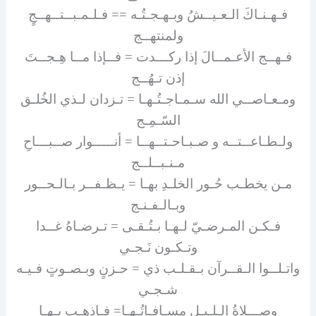
فـهـنـاكَ الـعـيــشُ وبـهـجـتُـه == فـلـمـبــتــهــجٍ
ولمنتهــج
فـهــج الأعـمــالَ إذا ركـــدت = فــإذا مــا هِـجــتَ
إذن تـهُــج
ومـعـاصــي الله سـمـاجـتُـهـا = تـزدان لـذي الخُلـق
السّـمِـج
ولـطـاعــتــه و صـبـاحـتــهــا = أنـــــوار صــبـــاحِ
مـنـبــلــج
مـن يخطـب حُـور الخلـدِ بهـا = يـظـفــر بـالـحــور
وبـالـفـنـج
فـكـن المـرضـيّ لـهـا بـتُـقـى = تـرضـاهُ غــدا
وتـكـون نَـجـي
واتـلــوا الـقــرآن بـقـلـب ذي = حـزنٍ وبـصـوتٍ فـيـه
شـجـي
وصـــلاةُ الـلـيـلِ مسـافـاتُـهـا= فـاذهـب بـهـا