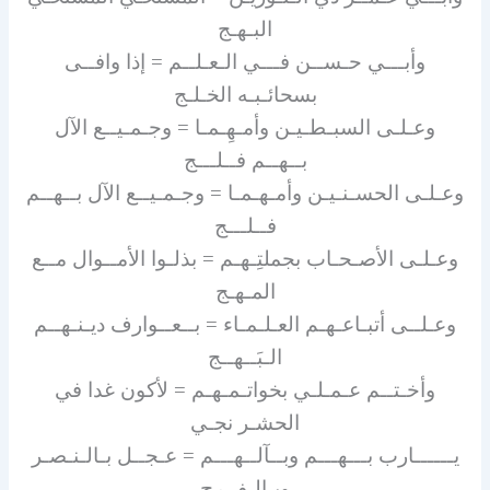
البـهـج
وأبـــي حـســن فـــي الـعـلــم = إذا وافــى
بسحائـبـه الخـلـج
وعـلـى السبـطـيـن وأمـهِـمـا = وجـمـيــع الآل
بــهــم فــلـــج
وعـلـى الحسـنـيـن وأمـهـمـا = وجـمـيــع الآل بــهــم
فــلـــج
وعـلـى الأصـحـاب بجملتِـهـم = بذلـوا الأمــوال مــع
المـهـج
وعـلــى أتبـاعـهـم العـلـمـاء = بــعــوارف ديـنـهــم
الـبَــهــج
وأخـتــم عـمـلـي بخواتـمـهـم = لأكون غدا في
الحشـر نجـي
يــــــارب بـــهـــم وبــآلــهـــم = عـجــل بـالـنـصـر
وبـالـفــرج