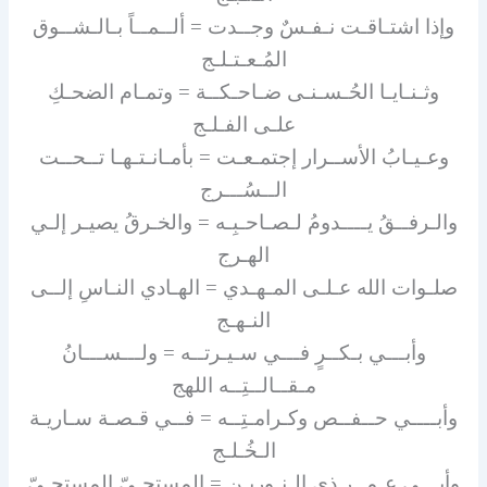
وإذا اشتـاقـت نـفـسٌ وجــدت = ألــمــاً بـالـشــوق
المُـعـتـلـج
وثـنـايـا الحُـسـنـى ضـاحـكــة = وتمـام الضحـكِ
علـى الفـلـج
وعـيـابُ الأســرار إجتمـعـت = بأمـانـتـهـا تــحــت
الــسُـــرج
والـرفــقُ يــــدومُ لـصـاحـبِـه = والخـرقُ يصيـر إلـي
الهـرج
صلـوات الله عـلـى المـهـدي = الهـادي النـاسِ إلــى
النـهـج
وأبـــي بـكــرٍ فـــي سـيـرتــه = ولـــســـانُ
مـقــالــتِــه اللهج
وأبــــي حــفــص وكـرامـتِــه = فــي قـصـة سـاريـة
الـخُـلـج
وأبـــي عـمــر ذي الـنـوريـن = المستحـيّ المستحـيّ