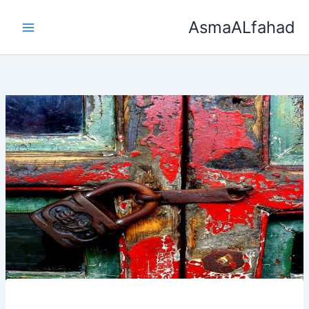
خطي
AsmaALfahad
لى
لمحتوى