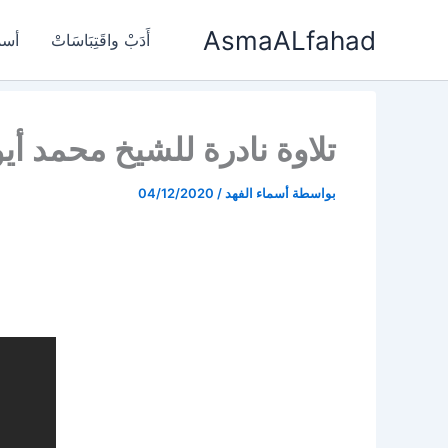
خطي
AsmaALfahad
لى
أَدَبْ واقَتِبَاسَاتْ
أسم
لمحتوى
تلاوة نادرة للشيخ محمد أي
بواسطة
أسماء الفهد
/
04/12/2020