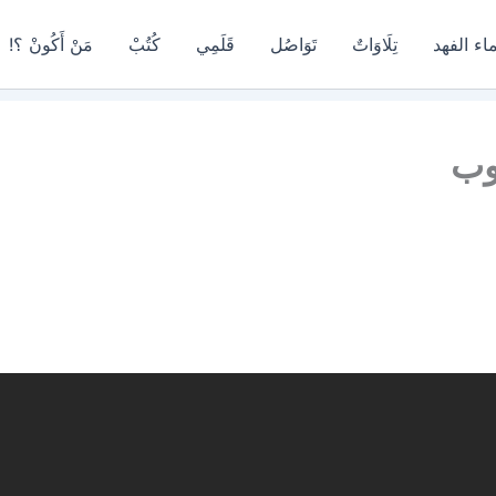
اء الفهد
تِلَاوَاتٌ
تَوَاصُل
قَلَمِي
كُتُبْ
مَنْ أَكُونْ ؟!
وب