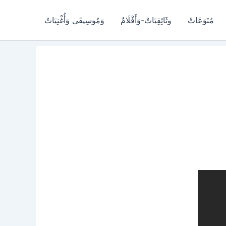
مُنَوَعَاتْ
وثَائِقِيَاتْ-وَأَفْلَامٌ
وَمُوسِيقَى وَأُغْنِيَاتٌ