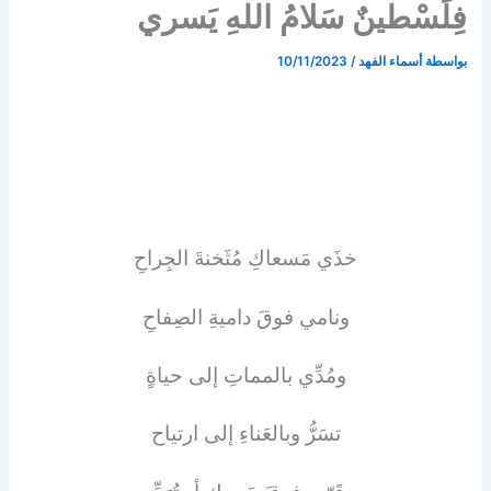
فِلَسْطينٌ سَلامُ اللهِ يَسري
بواسطة
أسماء الفهد
/
10/11/2023
خذَي مَسعاكِ مُثَخنةَ الجِراحِ
ونامي فوقَ داميةِ الصِفاحِ
ومُدِّي بالمماتِ إلى حياةٍ
تسَرُّ وبالعَناءِ إلى ارتياح