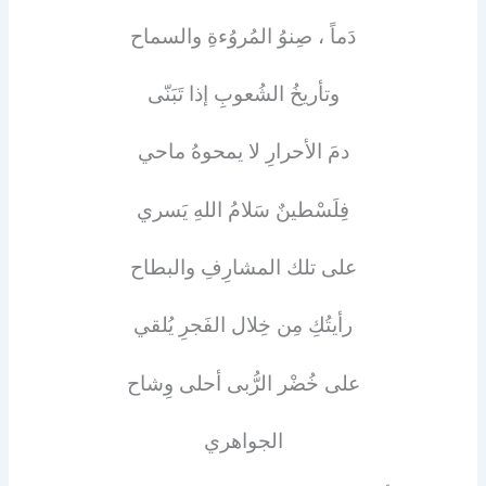
دَماً ، صِنوُ المُروُءةِ والسماح
وتأريخُ الشُعوبِ إذا تَبَنّى
دمَ الأحرارِ لا يمحوهُ ماحي
فِلَسْطينٌ سَلامُ اللهِ يَسري
على تلك المشارِفِ والبطاح
رأيتُكِ مِن خِلال الفَجرِ يُلقي
على خُضْر الرُّبى أحلى وِشاح
الجواهري