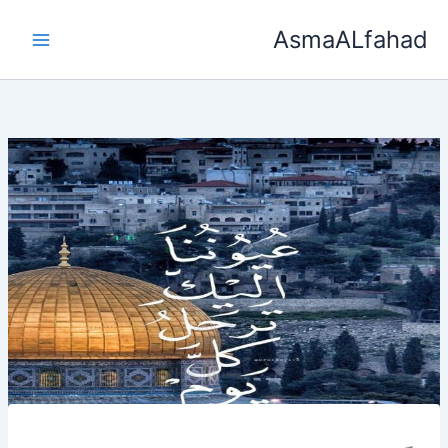
خطي
AsmaALfahad
لى
لمحتوى