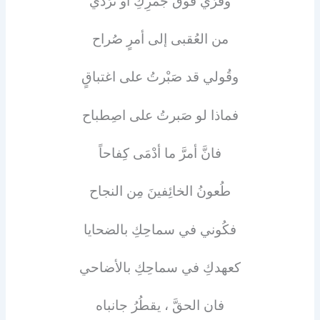
وقَرّي فوقَ جَمرِكِ أو تُرَدِّي
من العُقبى إلى أمرٍ صُراح
وقُولي قد صَبْرتُ على اغتباقٍ
فماذا لو صَبرتُ على اصِطباح
فانَّ أمرَّ ما أدْمَى كِفاحاً
طُعونُ الخائِفينَ مِن النجاح
فكُوني في سماحِكِ بالضحايا
كعهدكِ في سماحِكِ بالأضاحي
فان الحقَّ ، يقطُرُ جانباه