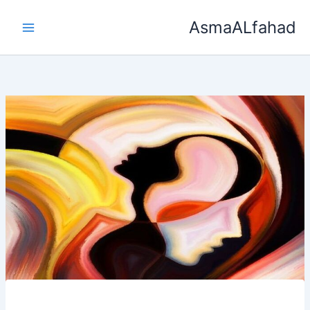
خطي
AsmaALfahad
لى
لمحتوى