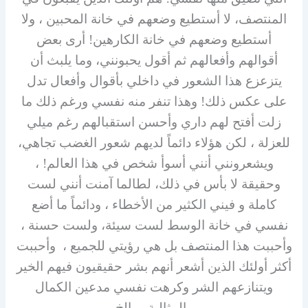
المنتصف، لا أستطيع وضعهم في خانة المحبين ، ولا
أستطيع وضعهم في خانة الكارهين! أرى بعض
أقوالهم وأفعالهم ثم أقول يحبونني، وما يلبث أن
يتزعزع هذا الشعور في داخلي بأقوال وأفعال تدل
على عكس ذلك! وهذا تنفر منه نفسي ورغم ذلك ما
زلت أفتح لهم داري وأحسن استقبالهم رغم ميلي
للعزلة ، لكن هؤلاء دائماً لديهم شعور الغضب تجاهي،
ويشعرونني أنني أسوأ شخص في هذا العالم! ،
وحقيقة لا بأس في ذلك، لطالما آمنت أنني لست
كاملة و فيني الكثير من الأخطاء ، ودائماً ما أضع
نفسي في خانة الوسط لست سيئة، ولست حسنة ،
وأحببت هذا المنتصف بل هي رؤيتي للجميع ، وأحببت
أكثر أولئك الذين أشعر أنهم بشر حقيقيون فيهم الخير
ويتنازعهم الشر وكرهت نفسي مدعين الكمال
والمثالية …إلخ