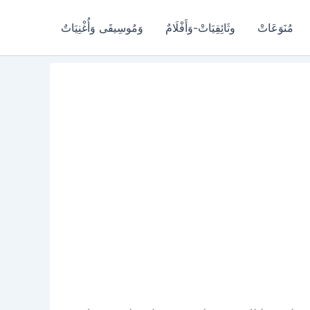
مُنَوَعَاتْ
وثَائِقِيَاتْ-وَأَفْلَامٌ
وَمُوسِيقَى وَأُغْنِيَاتٌ