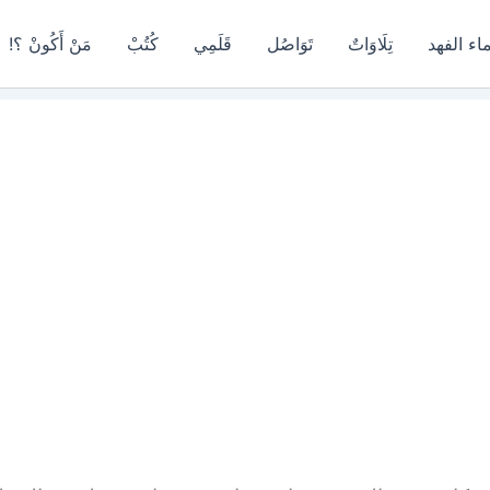
اء الفهد
تِلَاوَاتٌ
تَوَاصُل
قَلَمِي
كُتُبْ
مَنْ أَكُونْ ؟!