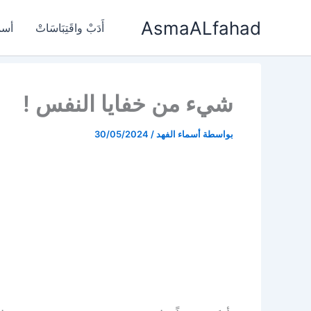
خطي
AsmaALfahad
لى
أَدَبْ واقَتِبَاسَاتْ
أسم
لمحتوى
شيء من خفايا النفس !
بواسطة
أسماء الفهد
/
30/05/2024