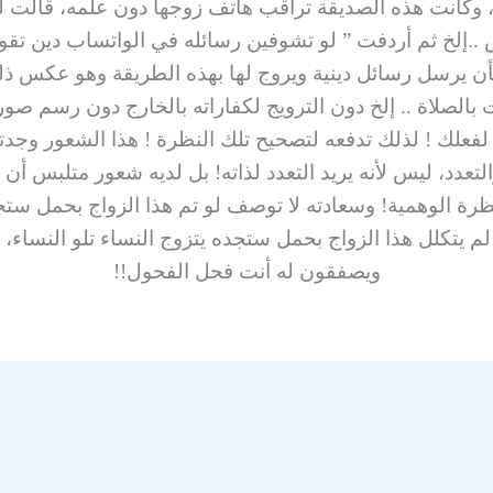
، وكانت هذه الصديقة تراقب هاتف زوجها دون علمه، قالت 
إلخ ثم أردفت ” لو تشوفين رسائله في الواتساب دين تقولي
ن يرسل رسائل دينية ويروج لها بهذه الطريقة وهو عكس ذلك 
 بالصلاة .. إلخ دون الترويج لكفاراته بالخارج دون رسم 
علك ! لذلك تدفعه لتصحيح تلك النظرة ! هذا الشعور وجدت
اج والتعدد، ليس لأنه يريد التعدد لذاته! بل لديه شعور متلبس 
رة الوهمية! وسعادته لا توصف لو تم هذا الزواج بحمل ست
 لم يتكلل هذا الزواج بحمل ستجده يتزوج النساء تلو النساء
ويصفقون له أنت فحل الفحول!!