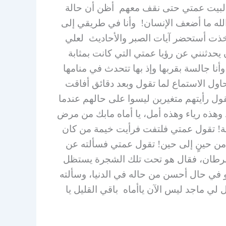
هب لبيت عمتي حتى نقف معهم أظن أن حالة
 الله ما أضعف الإنسان! وأنا في طريقي إلى
خذت أستحضر آيات الصبر والأحاديث لعلي
يحدثنني عن رؤيا عمتي التي كانت بمثابة
أنا جالسة بقربها وإذ بها تتحدث في منامها
اول الاستماع لما تقول وبعد دقائق أفاقت
قول رأيتهم متغيرين ليسوا على حالهم عندما
د وهذه رياء وهذه أمل، يا أماه مابك من مرض
نة! تقول عمتي فلتفت فرأيت خيمة من كان
نا من حينٍ إلى حين! تقول عمتي فسألته عن
لسرطان، فقال هو تحت تلك الشجرة يستظل
 في حال أحسن من حاله في الدنيا، وسألته
ي ماجد ليس الآن ياأماه باقي القليل يا