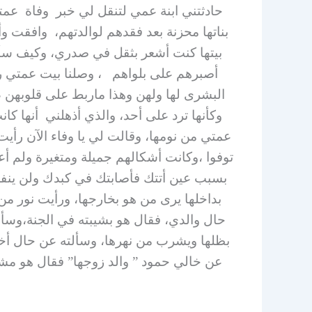
حادثتني ابنة عمي لتنقل لي خبر وفاة عمت
بناتها محزنة بعد فقدهم لوالدتهم، وافقت وأ
بيتها كنت أشعر بثقل في صدري، وكيف سأع
أصبرهم على بلواهم ، وصلنا بيت عمتي رحم
البشرى لها ولهن وهذا ماربط على قلوبهن ، ت
وكأنها ترد على أحد، والذي أذهلني أنها ك
عمتي من نومها، وقالت لي يا وفاء الآن رأيت
توفوا ،وكانت أشكالهم جميلة ومتغيرة ولم أعر
بسبب عين أتتك فأصابتك في كبدك ولن ينفع
بداخلها يرى من هو بخارجها، ورأيت نور من 
حال والدي، فقال هو بشيبته في الجنة،وس
بظلها ويشرب من نهرها، وسألته عن حال أخي
عن خالي حمود ” والد زوجها” فقال هو مشغ