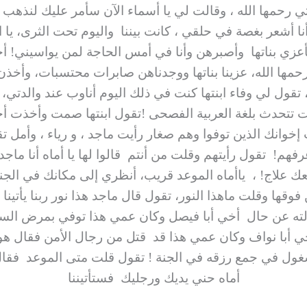
ي رحمها الله ، وقالت لي يا أسماء الآن سأمر عليك لنذ
نا أشعر بغصة في حلقي ، كانت بيننا واليوم تحت الثرى، يا
زي بناتها وأصبرهن وأنا في أمس الحاجة لمن يواسيني! أ
ها الله، عزينا بناتها ووجدناهن صابرات محتسبات، وأخذن 
قول لي وفاء ابنتها كنت في ذلك اليوم أناوب عند والدتي، و
انت تتحدث بلغة العربية الفصحى !تقول ابنتها صمت وأخذت أح
 إخوانك الذين توفوا وهم صغار رأيت ماجد ، و رياء ، وأمل ت
فهم! تقول رأيتهم وقلت من أنتم قالوا لها يا أماه أنا ماج
ك علاج! ، ياأماه الموعد قريب، أنظري إلى مكانك في الج
فوقها وقلت ماهذا النور، تقول قال ماجد هذا نور ربنا يأتي
ألته عن حال أخي أبا فيصل وكان عمي هذا توفي بمرض ا
 أبا نواف وكان عمي هذا قد قتل من رجال الأمن فقال هو
ول في جمع رزقه في الجنة ! تقول قلت متى الموعد فقال ل
أماه حني يديك ورجليك فستأتيننا