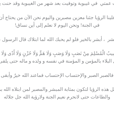
 عمتي في غيبوبة وتوفيت بعد شهر من الغيبوبة وقد حنت يديه
ا الرؤيا جئنا معزين مصبرين واليوم نحن الآن من يحتاج أن
في الجنة! ونحن اليوم لا نعلم إلى أين نساق!
 ، أبشر بالخير فلو لم يحبك الله لما ابتلاك قال الرسول 
يبُ الْمُسْلِمَ مِنْ نَصَبٍ وَلَا وَصَبٍ وَلَا هَمٍّ وَلَا حُزْنٍ وَلَا أَذًى وَلَا غَمٍّ 
يزال البلاء بالمؤمن و المؤمنة في نفسه و ولده و ماله حتى يلقى
فالصبر الصبر والإحتساب الإحتساب فماعند الله خيرٌ وأبقى
هذه الرؤيا لتكون بمثابة المبشر والمصبر لمن ابتلاه الله 
والطاعات حتى لانحرم نعيم الجنة ولارؤية الله جل جلاله