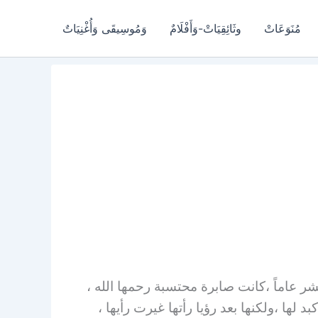
مُنَوَعَاتْ
وثَائِقِيَاتْ-وَأَفْلَامٌ
وَمُوسِيقَى وَأُغْنِيَاتٌ
ر عاماً ،كانت صابرة محتسبة رحمها الله ،
ها ،ولكنها بعد رؤيا رأتها غيرت رأيها ،