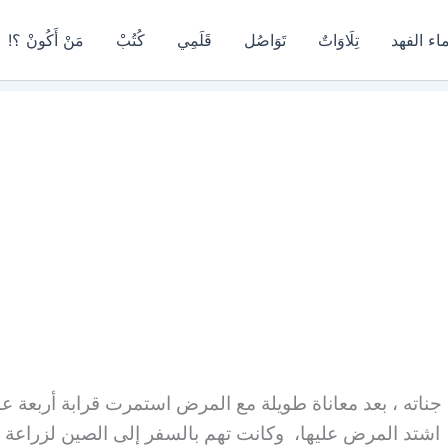
اء الفهد
تِلَاوَاتٌ
تَوَاصُل
قَلَمِي
كُتُبْ
مَنْ أَكُونْ ؟!
جناته ، بعد معاناة طويلة مع المرض استمرت قرابة أربعة عش
اشتد المرض عليها، وكانت تهم بالسفر إلى الصين لزراعة كبد ل