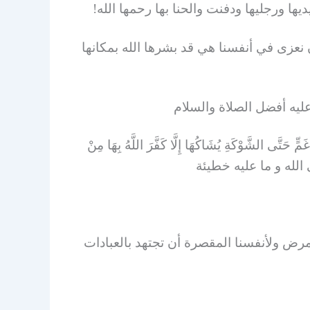
ا ورجليها ودفنت والحنا بها رحمها الله!
 نعزى في أنفسنا هي قد بشرها الله بمكانها
عليه أفضل الصلاة والسلام
حَتَّى الشَّوْكَةِ يُشَاكُهَا إِلَّا كَفَّرَ اللَّهُ بِهَا مِنْ
 الله و ما عليه خطيئة
بمرض ولأنفسنا المقصرة أن تجتهد بالعبادات