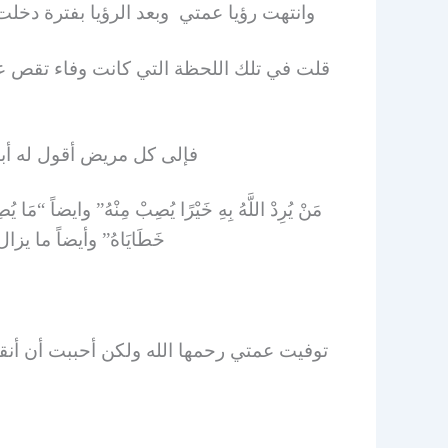
وانتهت رؤيا عمتي وبعد الرؤيا بفترة دخلت
قلت في تلك اللحظة التي كانت وفاء تقص علين
فإلى كل مريض أقول له أبشر
مَنْ يُرِدْ اللَّهُ بِهِ خَيْرًا يُصِبْ مِنْهُ” وايضاً “مَا يُصِ
خَطَايَاهُ” وأيضاً ما 
توفيت عمتي رحمها الله ولكن أحببت أن أنقل 