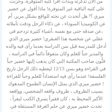
من الآن تذكرته وبدأت أقرأ كتبه المتوفرة، وحزنت
على كتبه الباقية غير المتوفرة! ماذا أقول عن خضير
ميري ؟! هل أتحدث عن نحته للواقع بشكل مرير، أم
عن الكوميديا السوداء ، عن ذكاء الرجل ودقت تأملاته
،عن صدقه حتى مع نفسه ،أشياء كثيرة تزدحم في
عقلي عن شخصية هذا العبقري! خضير ميري الذي
أدخل للمدرسة قبل سن الدراسة بعدما رأى فيه والده
والمدير حباً للعلم وكان متفوقاً دائماً في الدراسة ،
قنُّون صاحب المكتبة التي كان يذهب إليها خضير حباً
في القراءة وهو بسن 12/13 ليعطيه ذلك الرجل تاريخ
الفلسفة! عندما رأى فيه استعداداً للعلم وحباً للقراءة
! خضير ميري الذي يمثل الإنسان الطموح المدهوك
بسبب الظروف ، ظروف واقعه الشخصي، وواقعه
الأكبر المحيط به ، كان فقيراً يسرق الكتب ليقرأ ،
تحدث خضير ميري عن حلم الغرفة المستقلة في