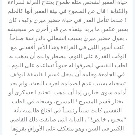
حياة الفقير لشخص مثله طموح يحتاج العزلة للقراءة
والكتابة ! قال عن الطموح في بيئة الفقير أنها كالحلم
! عندما تتأمل القدر في حياة خضير ميري وكيف كان
يسير عكس ما يريد لينقذه من قدر أخرى مر سيعيشه
، يقول خضير ميري بسبب انشغالي بالدراسة صباحاً،
كنت أسهر الليل في القراءة وهذا الأمر أفقدني مع
الوقت القدرة على النوم، ليضطر والده أن يذهب به
لطب النفسي ليصرفوا له حبوباً تساعده على النوم ،
في الجامعة وحلمه أن يدخل قسم الفلسفة ليوقف
تسجيله بسبب عدم انضمامه لحزب البعث، ولم يجد
أمامه سوى خيارين إما أن يذهب لتجنيد العسكري أو
يختار قسم المسرح ! المسرح، وسجله في الطب
النفسي كانت سبباً رئيسياً في اقناع ظالميه بأنه
“مجنون خالص!” ، الذبابة التي ضايقت ذلك القاضي
الكبير في السن، وهو منعكف على الأوراق يقرؤها