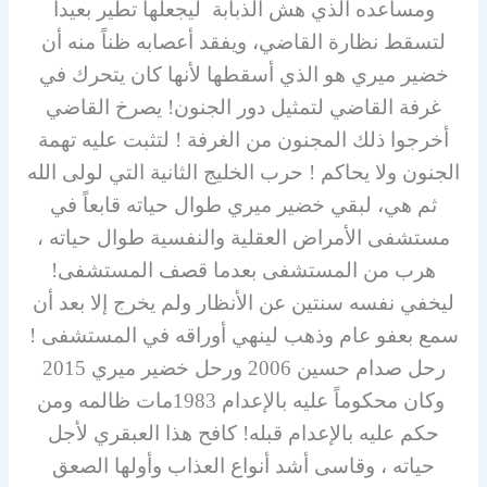
ومساعده الذي هش الذبابة ليجعلها تطير بعيداً
لتسقط نظارة القاضي، ويفقد أعصابه ظناً منه أن
خضير ميري هو الذي أسقطها لأنها كان يتحرك في
غرفة القاضي لتمثيل دور الجنون! يصرخ القاضي
أخرجوا ذلك المجنون من الغرفة ! لتثبت عليه تهمة
الجنون ولا يحاكم ! حرب الخليج الثانية التي لولى الله
ثم هي، لبقي خضير ميري طوال حياته قابعاً في
مستشفى الأمراض العقلية والنفسية طوال حياته ،
هرب من المستشفى بعدما قصف المستشفى!
ليخفي نفسه سنتين عن الأنظار ولم يخرج إلا بعد أن
سمع بعفو عام وذهب لينهي أوراقه في المستشفى !
رحل صدام حسين 2006 ورحل خضير ميري 2015
وكان محكوماً عليه بالإعدام 1983مات ظالمه ومن
حكم عليه بالإعدام قبله! كافح هذا العبقري لأجل
حياته ، وقاسى أشد أنواع العذاب وأولها الصعق