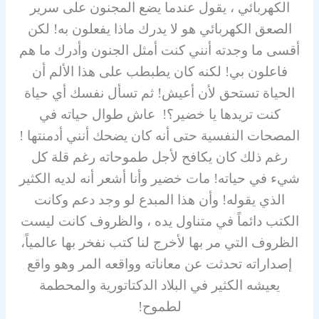
الكهربائي ، يقول عندما يضع المجنون على سرير
الصعق الكهربائي هو لا يدرك ماذا يفعلون به! لكن
أقسى ما وجدته أنني كنت أمثل الجنون وأدرك ما هم
فاعلون بي! لكنه كان يطبطب على هذا الألم أن
الحياة تستحق لأن أعيش! ثم تسأل نفسك أي حياة
كنت تريدها يا خضير؟! عاش طوال حياته في
المصحات النفسية حتى أنه كان يضحك أنني أدمنتها !
رغم ذلك كان يكافح لأجل طموحاته رغم قلة كل
شيء في حياته! مات خضير وأنا أشعر أنه لديه الكثير
الذي يقوله! وأن هذا المبدع لو وجد دعم وكانت
الكتب دائماً في متناول يده ، والظروف كانت ليست
الظروف التي مر بها لأخرج لنا كتب نفخر بها عالمياً،
إصداراته تحدثت عن معاناته وواقعه المر وهو واقع
يعيشه الكثير في البلاد الدكتاتورية والمحطمة
لطموح!