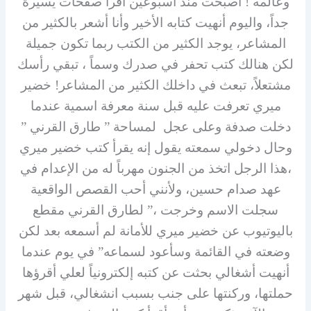
وعالمه ! أصبحت منذ أسبوعين أقرأ صفحات يسيرة
جداً، واليوم أنهيت كتابه الأخير وأنا أشعر بالكثير من
المشاعر، يوجد الكثير من الكتب ربما تكون جميلة
لكن هنالك كتب تحفر في صدرك وسماً ، تبقي رأسك
مشتعلاً، تبعث في داخلك الكثير من المشاعر! خضير
ميري تعرفت عليه قبل سنة معرفة اسمية عندما
دخلت صدفة وعلى عجل لمساحة ” طارق القرني ”
وحال دخولي سمعته يقول إنه يقرأ كتب خضير ميري
،هذا الرجل اتخذ من الجنون مهرباً له من الإعدام في
عهد صدام حسين، ولأنني أحب القصص الواقعية
سجلت الاسم وخرجت ،” لطارق القرني مقطع
باليوتيوب عن خضير ميري للأمانة لم أسمعه بعد لكن
وضعته في القائمة وسأعود لسماعه” في يوم عندما
أنهيت أشغالي بحثت عن كتبه إلكترونياً لعلي أقرؤها
حملتها، وركنتها على جنب بسبب انشغالي، قبل شهر