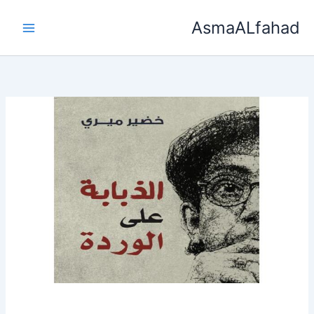
خطي
AsmaALfahad
لى
لمحتوى