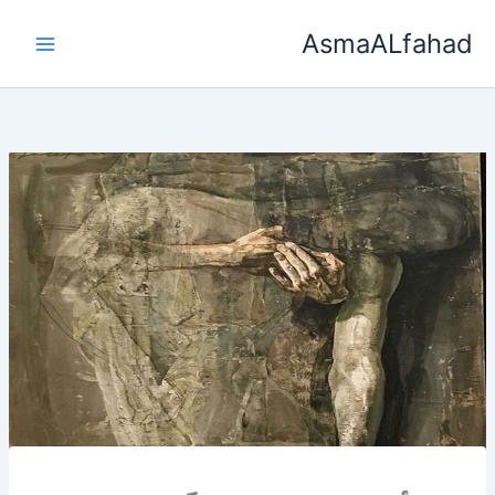
خطي
AsmaALfahad
لى
لمحتوى