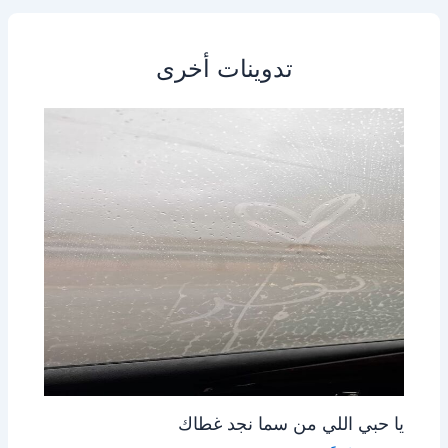
تدوينات أخرى
يا حبي اللي من سما نجد غطاك