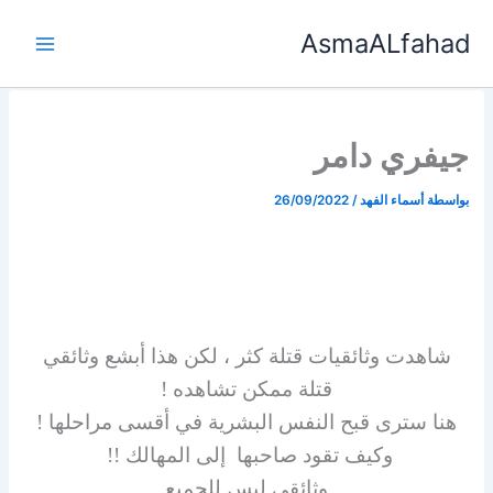
خطي
AsmaALfahad
لى
لمحتوى
جيفري دامر
بواسطة
أسماء الفهد
/
26/09/2022
شاهدت ⁧‫وثائقيات‬⁩ قتلة كثر ، لكن هذا أبشع وثائقي
قتلة ممكن تشاهده !
هنا سترى قبح النفس البشرية في أقسى مراحلها !
وكيف تقود صاحبها إلى المهالك !!
‏وثائقي ليس للجميع