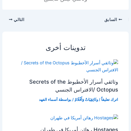
السابق
التالي
تدوينات أخرى
وثائقي أسرار الأخطبوط Secrets of the
Octopus /الافتراس الجنسي
اترك تعليقاً
/
وثَائِقِيَاتْ وَأَفْلَامٌ
/ بواسطة
أسماء الفهد
Hostages رهائن أمريكا في طهران