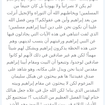
لم يكن لا نصرانياً ولا يهودياً بل كان حنيفاً من
المسلمين! ويخاطبهم الله أن التوراة والإنجيل أنزلت
من بعد إبراهيم وأين هي عقولكم؟! ومن فضل الله
علينا أن نكون نحن على دين أبينا إبراهيم مسلمين!
الذي لفت انتباهي في هذه الآيات التي يجادلون فيها
عن النبي إبراهيم ورغبتهم أن ينسب لدينهم، وهم
حتى هذه الحظة يذكرون إبراهيم ويشكل لهم شيئاً
مهماً! لكن هم غير صادقين في ذلك لأنهم لو كانوا
صادقين لوجدوا، وتتبعوا أن البيت ومقام أبينا إبراهيم
مقدس لدينا نحن ويدل على مكانه، وهو شاهد على
صدق عقيدتنا! ها هم يبحثون عن هيكل سليمان
المزعوم لكن لا يبحثون عن مقام إبراهيم وبيته
المقدس الذي بناه! لكن الله جل في علاه جعل هنالك
ختام لهذا الفصل العظيم من التكذيب ؟! ستجتمع كل
الأديان الثلاثة في بيت المقدس! اليهود وهم الأشد