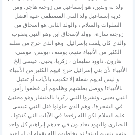
ولد له ولدين، هو إسماعيل من زوجته هاجر، ومن
ذرية إسماعيل ولد النبي المصطفى عليه أفضل
الصلوات والسلام ، والولد الثاني هو إسحاق من
زوجته سارة، وولد لإسحاق ابن وهو النبي يعقوب
والذي كان يلقب بإسرائيل! وهو الذي خرج من صلبه
الكثير من الأنبياء منهم، يوسف ،يونس، موسى،
هارون، داوود سليمان ، زكريا، يحيى، عيسى إلخ
الأنبياء لأن بني إسرائيل خرج فيهم الكثير من الأنبياء،
و ليس لديهم شغلة إلا تكذيب بالآيات أو تقتيل
بالأنبياء! ووصل بطشهم وظلمهم أن قطعوا رأس
النبي يحيى، ونشروا النبي زكريا بالمنشار وهو مختبئ
في الشجرة!، وهم الذي حاولوا قتل النبي عيسى
عليه السلام لكن الله رفعه! في الآيات التي كتبتها ،
النصارى واليهود يجادلون في جدهم إبراهيم كل واحد
منهم ينسبه لدينه! ثم يخاطبهم الله بقوله إن إبراهيم