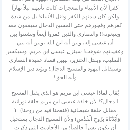
كفراً لأن الأنبياء والمعجزات كانت تأتيهم ليلاً نهاراً
ولكن كان ديدنهم الكفر وقتل الأنبياء! بل من شدة
كفرهم وفجورهم حتى المسيح الدجال سيقفون معه
ويتبعونه!! والنصارى والذين كفروا أيضاً وتشتتوا بين
أن عيسى إله، وبين أنه ابن الله ،وبين أنه نبي
وعقيدتهم شوهت! سينزل عيسى ابن مريم، وسيكسر
الصليب، ويقتل الخنزير، ليبين فساد عقيدة النصارى
وسيقاتل اليهود والمسيح الدجال! ويؤيد دين الإسلام
وأنه الحق!
يُقال لماذا عيسى ابن مريم هو الذي يقتل المسيح
الدجال؟! لأن خلقة عيسى ابن مريم خلقة نورانية
مقابل خلقة شيطانية (فنفخنا فيه من روحنا) (
وَأَيَّدْنَاهُ بِرُوحِ الْقُدُسِ) ولأن المسيح الدجال يستحيل
أن يكون بشراً خالصاً! من الأحاديث التي ذكرت