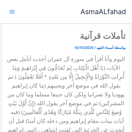
خطي
AsmaALfahad
لى
لمحتوى
تأملات قرآنية
بواسطة
أسماء الفهد
/
10/10/2025
اليوم وأنا أقرأ في سورة آل عمران أخذت أتأمل بعض
الآيات (يَا أَهْلَ الْكِتَابِ لِمَ تُحَاجُّونَ فِي إِبْرَاهِيمَ وَمَا
أُنزِلَتِ التَّوْرَاةُ وَالْإِنجِيلُ إِلَّا مِن بَعْدِهِ * أَفَلَا تَعْقِلُونَ ) ثم
يقول الله في موضع أخر ويجيبهم (ما كان إبراهيم
يهوديا ولا نصرانيا ولكن كان حنيفا مسلما وما كان من
المشركين) ثم في موضع آخر يقول الله (إِنَّ أَوَّلَ بَيْتٍ
وُضِعَ لِلنَّاسِ لَلَّذِي بِبَكَّةَ مُبَارَكًا وَهُدًى لِّلْعَالَمِينَ) (فيه
آيات بينات مقام إبراهيم ومن دخله كان آمنا) قبل أن
أتحدث عن الجزئية التي لفتت انتباهي ، النبي إبراهيم