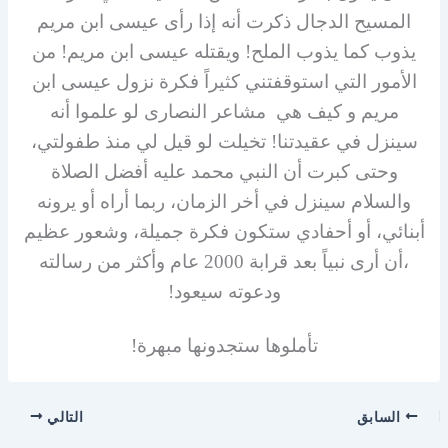
المسيح الدجال ذكرت أنه إذا رأى عيسى ابن مريم
يذوب كما يذوب الملح! ويقتله عيسى ابن مريم! من
الأمور التي استوقفتني كثيراً فكرة نزول عيسى ابن
مريم و كيف هي مشاعر النصارى لو علموا أنه
سينزل في عقيدتنا! تخيلت لو قيل لي منذ طفولتي،
وحتى كبرت أن النبي محمد عليه أفضل الصلاة
والسلام سينزل في أخر الزمان، ربما أراه أو يرونه
أبنائي، أو أحفادي ستكون فكرة جميلة، وشعور عظيم
،أن أرى نبياً بعد قرابة 2000 عام وأكثر من رسالته
ودعوته سيعود!
تأملوها ستجدونها مبهرة!
السابق
التالي