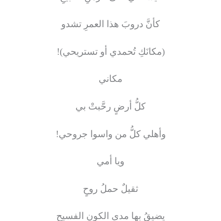
كأنَّ دروبَ هذا العمرِ تشدو
(مكانَكِ
تُحمدي أو تستريحي)
!
مكاني
كلُّ أرضٍ رحَّبتْ بي
وأهلي كلُّ من واسوا جروحي
!
ويا أمي
ثقيلٌ حملُ روحٍ
يضيقُ بها مدى الكونِ الفسيحِ