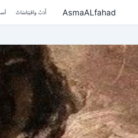
خطي
AsmaALfahad
لى
أَدَبْ واقَتِبَاسَاتْ
أسم
لمحتوى