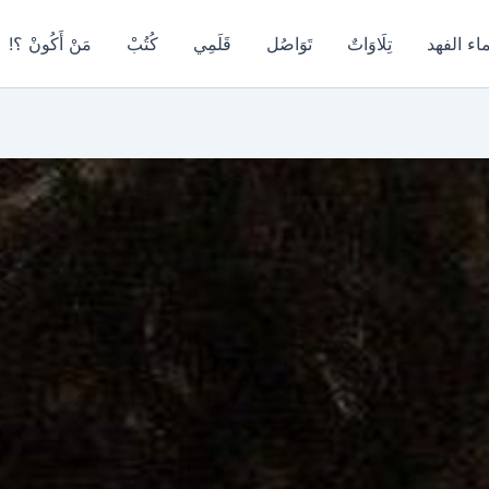
اء الفهد
تِلَاوَاتٌ
تَوَاصُل
قَلَمِي
كُتُبْ
مَنْ أَكُونْ ؟!