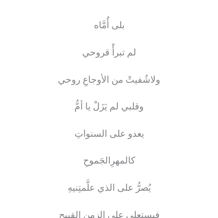
بلى أُمَّاه
لم تبرأْ قروحي
ولاشُفيتْ من الأوجاعِ روحي
وقلبي لم يَزَلْ يا أمُّ
يعدو على السنواتِ
كالمهرِالجَموحِ
يُصرُّ على الذي علَّمتِنيهِ
فيستعلي على الزمنِ القبيحِ