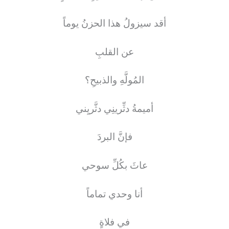
أقد سيزولُ هذا الحزنُ يوماً
عن القلبِ
المُولَّهِ والذبيحِ؟
أميمةُ دثِّرينِي دثَّريِني
فإنَّ البردَ
عاثَ بكُلِّ سوحي
أنا وحدي تماماً
في فلاةٍ