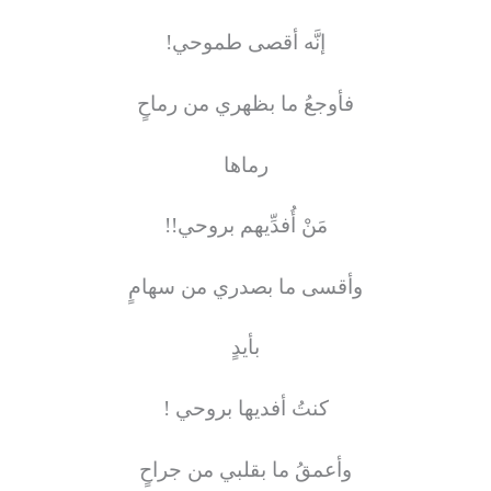
إنَّه أقصى طموحي
!
فأوجعُ ما بظهري من رماحٍ
رماها
مَنْ أُفدِّيهم بروحي
!!
وأقسى ما بصدري من سهامٍ
بأيدٍ
كنتُ أفديها بروحي !
وأعمقُ ما بقلبي من جراحٍ