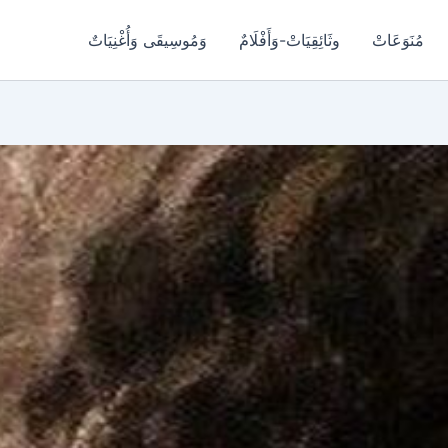
مُنَوَعَاتْ
وثَائِقِيَاتْ-وَأَفْلَامٌ
وَمُوسِيقَى وَأُغْنِيَاتٌ