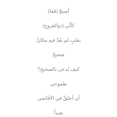
أصيحُ (قفا)
كأنَّي
(ذو
القروحِ)
بقلبٍ لم يعُدْ فيهِ مكانٌ
صحيحٌ
كيف يُدعى بالصحيحِ؟
طموحي
أن أحلقَّ في الأقاصي
بعيداً