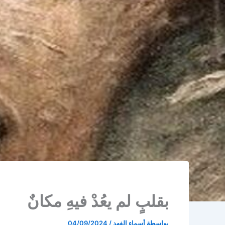
بقلبٍ لم يعُدْ فيهِ مكانٌ
بواسطة
أسماء الفهد
/
04/09/2024