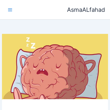
خطي
AsmaALfahad
لى
لمحتوى