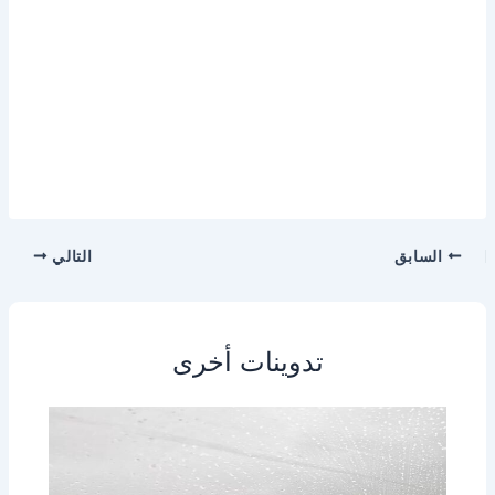
السابق
التالي
تدوينات أخرى