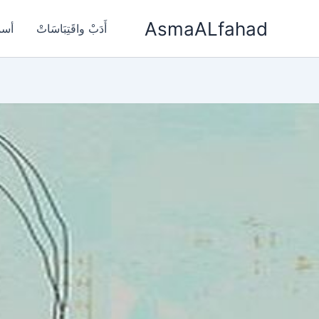
خطي
AsmaALfahad
لى
أَدَبْ واقَتِبَاسَاتْ
أسم
لمحتوى