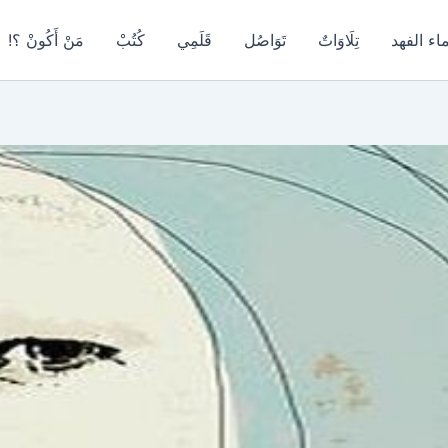
اء الفهد
تِلَاوَاتٌ
تَوَاصُل
قَلَمِي
كُتُبْ
مَنْ أَكُونْ ؟!