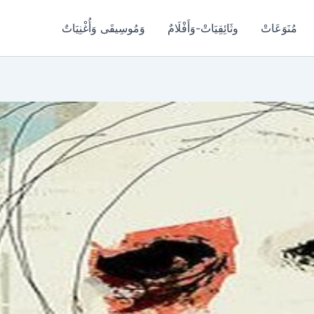
مُنَوَعَاتْ
وثَائِقِيَاتْ-وَأَفْلَامٌ
وَمُوسِيقَى وَأُغْنِيَاتٌ