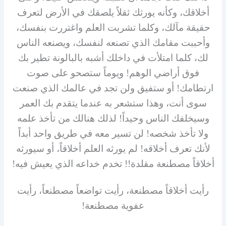
أخلاقك، وكأنه يورثك ثقلاً يلصقك في الأرض لتعرف
حقيقة مآلك، وكلما تشربت العلم واغتررت بنفسك،
وأحببت مقامك الذي تصنعه لنفسك، ويصنعه الناس
لك، كلما امتلأت في داخلك أشبه بالبالونة تطير بك
فوق أراضي الوهم! ويوماً ستصحو على صوت
ارتطامك! أو ستفيق ولن تجد في عالمك الذي صنعت
سوى أنت، وهذا ستشعر به عندما يتقدم بك العمر
وسيخلفك الناس وحيداً! لذلك هنالك من تأخذ علمه
ولا تأخذ شخصه! لن تسير معه في طريق واحد أبداً
لأنك تعرف أخلاقه! لم يورثه العلم أخلاقاً، أو سيورثه
أخلاقاً مصطنعة مقلدة!! تخدم خداعه الذي يعيش فيه!
رأيت أخلاقاً مصطنعة، رأيت تواضعاً مصطنعاً، رأيت
عفوية مصطنعة!