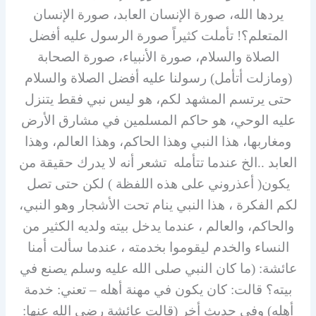
يردها الله، صورة الإنسان العابد، صورة الإنسان
المتعلم؟! تأملت كثيراً صورة الرسول عليه أفضل
الصلاة والسلام، صورة الأنبياء، صورة الصحابة
(ومازلت أتأمل) رسولنا عليه أفضل الصلاة والسلام
حتى يرتسم المشهد لكم، هو ليس نبي فقط يتنزل
عليه الوحي، هو حاكم المسلمين في مشارق الأرض
ومغاربها، هذا النبي وهذا الحاكم، وهذا العالم، وهذا
العابد ..الخ عندما تتأمله تشعر أنه لا يدرك حقيقة من
يكون( أعذروني على هذه اللفظة ) لكن حتى تصل
لكم الفكرة ، هذا النبي ينام تحت الأشجار وهو النبي،
والحاكم، والعالم ، عندما يدخل بيته ولديه الكثير من
النساء والخدم ليقوموا بخدمته ، عندما سألت أمنا
عائشة: (ما كان النبي صلى الله عليه وسلم يصنع في
بيته؟ قالت: كان يكون في مهنة أهله – تعني: خدمة
أهله) وفي حديث أخر (قالت عائشة رضي الله عنها: