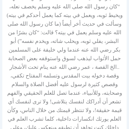
“كان رسول الله صلى الله عليه وسلم يخصف نعله،
ويخيط ثوبه، ويعمل في بيته كما يعمل أحدكم في بيته)
وسألت في حديث أخر أيضاً (ما كان رسول الله صلى
الله عليه وسلم يعمل في بيته؟ قالت: “كان بشرًا من
البشر، يفلي ثوبه، ويحلب شاته، ويخدم نفسه”) أبو
بكر رضي الله عنه عندما ولي خليفة على المسلمين
حمل الأثواب ليذهب لسوق واستوقفه بعض الصحابة
..الخ القصة ، عمر رضي الله عنه ينام تحت الأشجار
وقصة دخوله بيت المقدس وتسلمه المفتاح تكفي،
وقصص كثيرة لرسول عليه أفضل الصلاة والسلام
وصحابته، وللأنبياء، عندما تصل للعلم الحقيقي والفهم
تشعر أن أدراكك لنفسك يتلاشى! ولا ترى لنفسك أي
قيمة حقيقة!، ولا تنتظر قيمتك من خلال الناس، وكأن
العلم يورثك انكسارات داخلية، كلما تشرب العلم في
داخلك كنت تجاهد أن تطبقه وينعكس عليك، وعلى