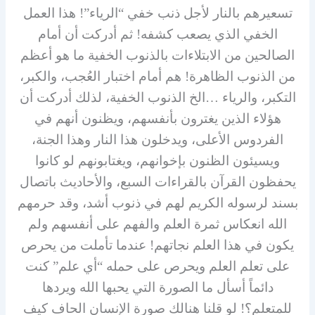
تسعيرهم بالنار لأجل ذنب خفي “الرياء”! هذا العمل
الخفي الذي يصعب كشفه! ثم أدركت أن أمام
الصالحين من الابتلاءات بالذنوب الخفية ما هو أعظم
من الذنوب الظاهرة! هم أمام اختبار العُجب، والكبر،
التكبر، والرياء …الخ الذنوب الخفية، لذلك أدركت أن
هؤلاء الذين يغترون بأنفسهم، ويظنون أنهم في
الفردوس الأعلى، ويدخلون هذا النار وهذا الجنة،
ويسيئون الظنون بإخوانهم، ويغتابونهم لو كانوا
يحفظون القرآن بالقراءات السبع، والأحاديث باتصال
بسند لرسوله الكريم لهم في ذنوب أشد، وقد حرمهم
الله انعكاس ثمرة العلم والفهم على أنفسهم ولم
يكون في هذا العلم نجاتهم! عندما تأملت من يحرص
على تعلم العلم ويحرص على حمله “أي علم” كنت
دائماً أسأل ما الصورة التي يحبها الله ويردها
للمتعلم؟! لو قلنا هنالك صورة الإنسان الحاف كيف