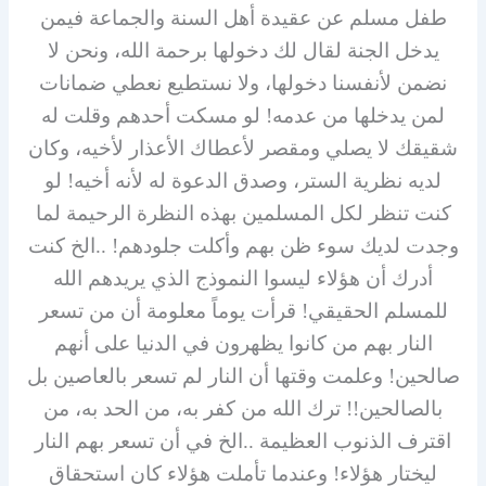
طفل مسلم عن عقيدة أهل السنة والجماعة فيمن
يدخل الجنة لقال لك دخولها برحمة الله، ونحن لا
نضمن لأنفسنا دخولها، ولا نستطيع نعطي ضمانات
لمن يدخلها من عدمه! لو مسكت أحدهم وقلت له
شقيقك لا يصلي ومقصر لأعطاك الأعذار لأخيه، وكان
لديه نظرية الستر، وصدق الدعوة له لأنه أخيه! لو
كنت تنظر لكل المسلمين بهذه النظرة الرحيمة لما
وجدت لديك سوء ظن بهم وأكلت جلودهم! ..الخ كنت
أدرك أن هؤلاء ليسوا النموذج الذي يريدهم الله
للمسلم الحقيقي! قرأت يوماً معلومة أن من تسعر
النار بهم من كانوا يظهرون في الدنيا على أنهم
صالحين! وعلمت وقتها أن النار لم تسعر بالعاصين بل
بالصالحين!! ترك الله من كفر به، من الحد به، من
اقترف الذنوب العظيمة ..الخ في أن تسعر بهم النار
ليختار هؤلاء! وعندما تأملت هؤلاء كان استحقاق