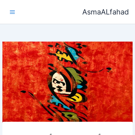
خطي
AsmaALfahad
لى
لمحتوى