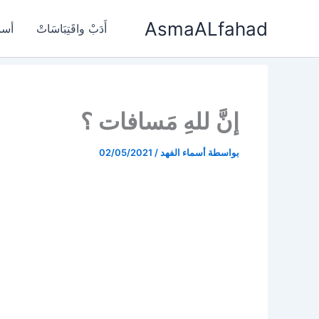
خطي
AsmaALfahad
لى
أَدَبْ واقَتِبَاسَاتْ
أسم
لمحتوى
إنَّ للهِ مَسافات ؟
بواسطة
أسماء الفهد
/
02/05/2021