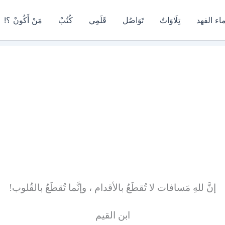
اء الفهد
تِلَاوَاتٌ
تَوَاصُل
قَلَمِي
كُتُبْ
مَنْ أَكُونْ ؟!
إنَّ للهِ مَسافات لا تُقطَعُ بالأقدام ، وإنَّما تُقطَعُ بالقُلوب!
ابن القيم