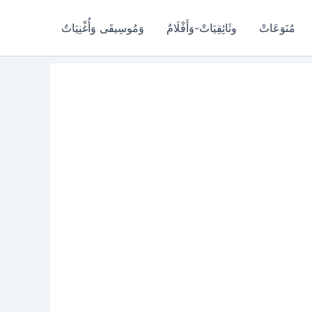
مُنَوَعَاتْ
وثَائِقِيَاتْ-وَأَفْلَامٌ
وَمُوسِيقَى وَأُغْنِيَاتٌ