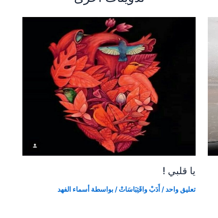
يا قلبي !
تعليق واحد
/
أَدَبْ واقَتِبَاسَاتْ
/ بواسطة
أسماء الفهد