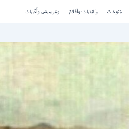
مُنَوَعَاتْ
وثَائِقِيَاتْ-وَأَفْلَامٌ
وَمُوسِيقَى وَأُغْنِيَاتٌ