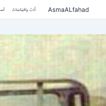
خطي
AsmaALfahad
لى
أَدَبْ واقَتِبَاسَاتْ
أسم
لمحتوى