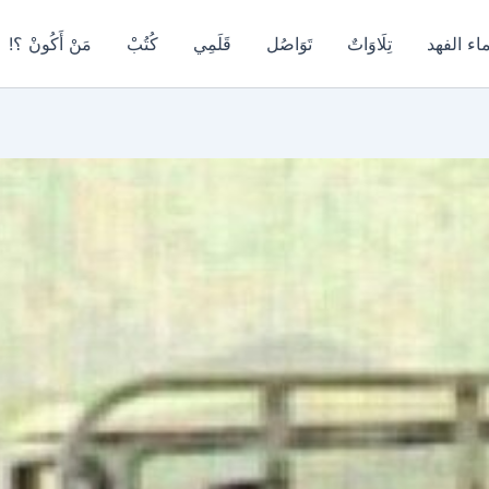
اء الفهد
تِلَاوَاتٌ
تَوَاصُل
قَلَمِي
كُتُبْ
مَنْ أَكُونْ ؟!