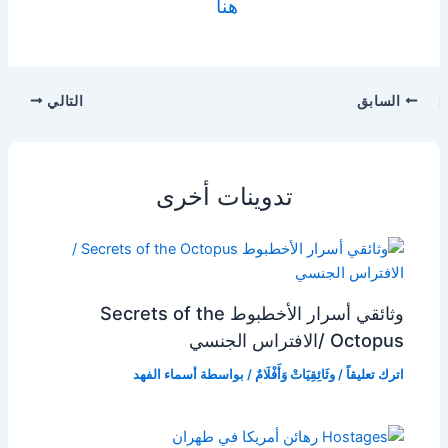
هنا
السابق
التالي
تدوينات أخرى
وثائقي أسرار الأخطبوط Secrets of the
Octopus /الافتراس الجنسي
اترك تعليقاً
/
وثَائِقِيَاتْ وَأَفْلَامٌ
/ بواسطة
أسماء الفهد